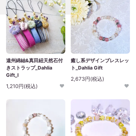
遠州綿紬&真田紐天然石付
癒し系デザインブレスレッ
きストラップ_Dahlia
ト_Dahlia Gift
Gift_I
2,673円(税込)
1,210円(税込)
2026年9月