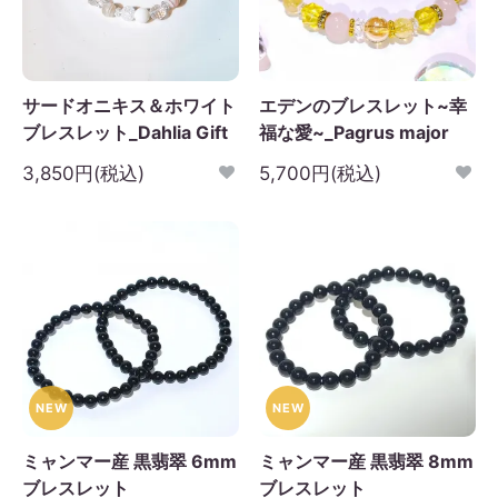
日
月
火
水
木
金
土
1
2
3
4
5
サードオニキス＆ホワイト
エデンのブレスレット~幸
6
7
8
9
10
11
12
ブレスレット_Dahlia Gift
福な愛~_Pagrus major
3
14
15
16
17
18
19
3,850円(税込)
5,700円(税込)
0
21
22
23
24
25
26
7
28
29
30
NEW
NEW
ミャンマー産 黒翡翠 6mm
ミャンマー産 黒翡翠 8mm
ブレスレット
ブレスレット