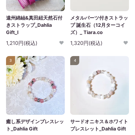
遠州綿紬&真田紐天然石付
メタルパーツ付きストラッ
きストラップ_Dahlia
プ 誕生石（12月ターコイ
Gift_I
ズ）_ Tiara.co
1,210円(税込)
1,320円(税込)
3
4
癒し系デザインブレスレッ
サードオニキス＆ホワイト
ト_Dahlia Gift
ブレスレット_Dahlia Gift