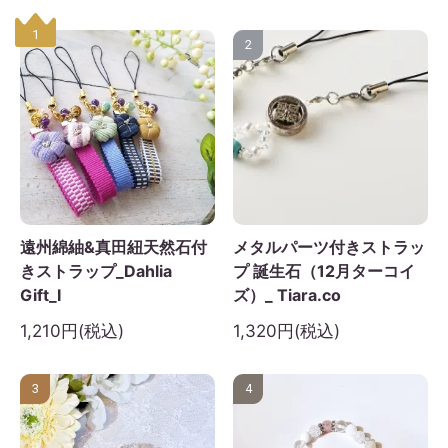
1
2
遠州綿紬&真田紐天然石付
メタルパーツ付きストラッ
きストラップ_Dahlia
プ 誕生石（12月ターコイ
Gift_I
ズ）_ Tiara.co
1,210円(税込)
1,320円(税込)
3
4