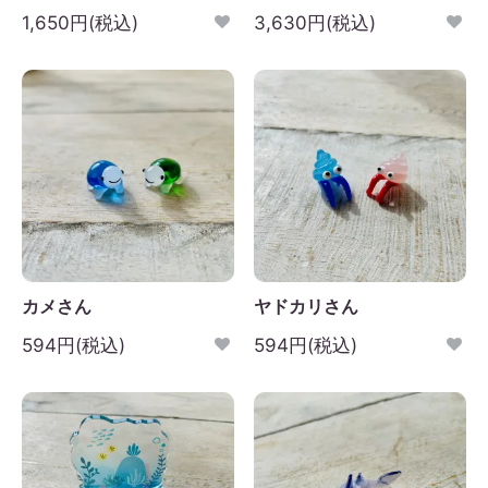
1,650円(税込)
3,630円(税込)
日
月
火
水
木
金
土
1
2
3
4
5
6
7
8
9
10
11
12
3
14
15
16
17
18
19
0
21
22
23
24
25
26
7
28
29
30
カメさん
ヤドカリさん
594円(税込)
594円(税込)