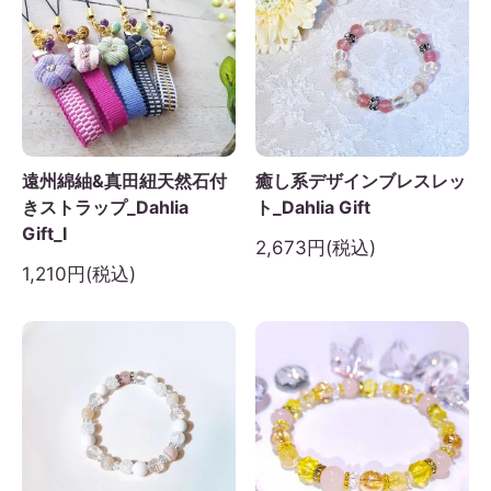
遠州綿紬&真田紐天然石付
癒し系デザインブレスレッ
きストラップ_Dahlia
ト_Dahlia Gift
Gift_I
2,673円(税込)
1,210円(税込)