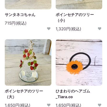
日
月
火
水
木
金
土
サンタネコちゃん
ポインセチアのツリー
1
2
3
4
5
（小）
715円(税込)
6
7
8
9
10
11
12
1,320円(税込)
3
14
15
16
17
18
19
0
21
22
23
24
25
26
7
28
29
30
ポインセチアのツリー
ひまわりのヘアゴム
（大）
_Tiara.co
1,650円(税込)
1,650円(税込)