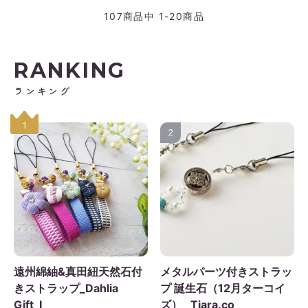
107
商品中
1-20
商品
RANKING
ランキング
1
2
遠州綿紬&真田紐天然石付
メタルパーツ付きストラッ
きストラップ_Dahlia
プ 誕生石（12月ターコイ
Gift_I
ズ）_ Tiara.co