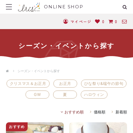
ONLINE SHOP
マイページ
0
0
シーズン・イベントから探す
シーズン・イベントから探す
クリスマス＆お正月
お正月
ひな祭り&端午の節句
GW
夏
ハロウィン
おすすめ順
価格順
新着順
おすすめ