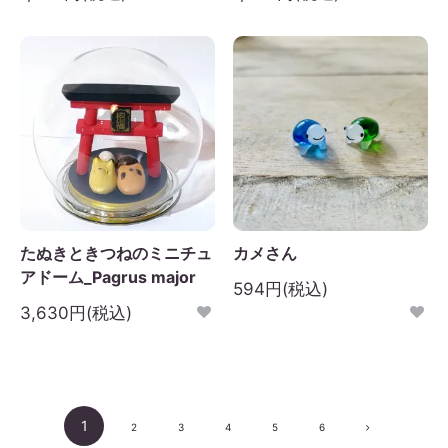
たぬきときつねのミニチュ
カメさん
アドーム_Pagrus major
594円(税込)
3,630円(税込)
1
2
3
4
5
6