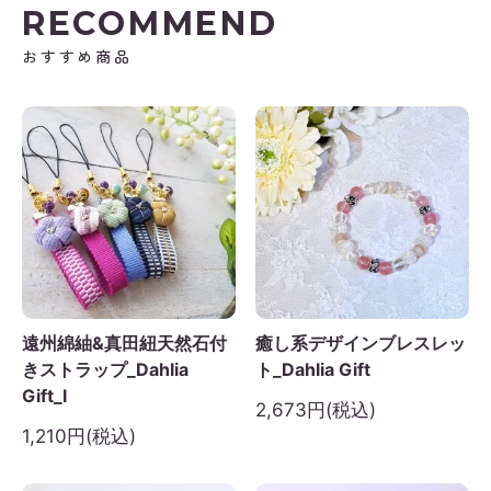
RECOMMEND
おすすめ商品
遠州綿紬&真田紐天然石付
癒し系デザインブレスレッ
きストラップ_Dahlia
ト_Dahlia Gift
Gift_I
2,673円(税込)
1,210円(税込)