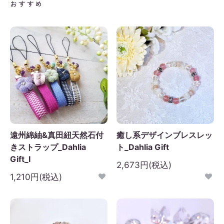
おすすめ
日
月
火
水
木
金
土
1
2
3
4
5
6
7
8
9
10
11
12
3
14
15
16
17
18
19
0
21
22
23
24
25
26
7
28
29
30
遠州綿紬&真田紐天然石付
癒し系デザインブレスレッ
きストラップ_Dahlia
ト_Dahlia Gift
Gift_I
2,673円(税込)
1,210円(税込)