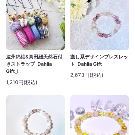
遠州綿紬&真田紐天然石付
癒し系デザインブレスレッ
きストラップ_Dahlia
ト_Dahlia Gift
Gift_I
2,673円(税込)
1,210円(税込)