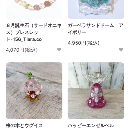
日
月
火
水
木
金
土
1
2
3
4
5
８月誕生石（サードオニキ
ガーベラサンドドーム ア
6
7
8
9
10
11
12
ス）ブレスレッ
イボリー
3
14
15
16
17
18
19
ト-156_Tiara.co
4,950円(税込)
0
21
22
23
24
25
26
4,070円(税込)
7
28
29
30
桜の木とウグイス
ハッピーエンゼルベル