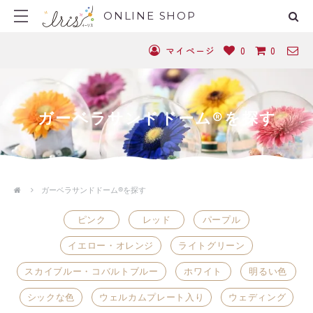
ONLINE SHOP
マイページ
0
0
ガーベラサンドドーム®を探す
ガーベラサンドドーム®を探す
ピンク
レッド
パープル
イエロー・オレンジ
ライトグリーン
スカイブルー・コバルトブルー
ホワイト
明るい色
シックな色
ウェルカムプレート入り
ウェディング