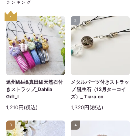
ランキング
1
2
遠州綿紬&真田紐天然石付
メタルパーツ付きストラッ
きストラップ_Dahlia
プ 誕生石（12月ターコイ
Gift_I
ズ）_ Tiara.co
1,210円(税込)
1,320円(税込)
3
4