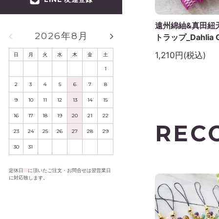
遠州綿紬&真田紐
2026年8月
2026年9月
トラップ_Dahlia Gi
1,210円(税込)
日
月
火
水
木
金
土
日
月
火
水
木
金
土
1
1
2
3
4
5
2
3
4
5
6
7
8
6
7
8
9
10
11
12
9
10
11
12
13
14
15
13
14
15
16
17
18
19
16
17
18
19
20
21
22
20
21
22
23
24
25
26
REC
23
24
25
26
27
28
29
27
28
29
30
30
31
定休日
に頂いたご注文・お問合せは翌営業日
に対応致します。