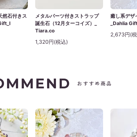
天然石付きス
メタルパーツ付きストラップ
癒し系デザ
ft_I
誕生石（12月ターコイズ）_
_Dahlia Gif
Tiara.co
2,673円(
1,320円(税込)
OMMEND
おすすめ商品