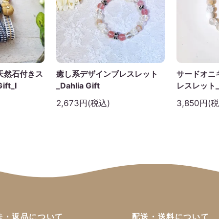
天然石付きス
癒し系デザインブレスレット
サードオニ
ft_I
_Dahlia Gift
レスレット_Da
2,673円(税込)
3,850円(
法・返品について
配送・送料について