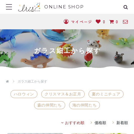
ONLINE SHOP
マイページ
0
0
ガラス細工から探す
ガラス細工から探す
ハロウィン
クリスマス＆お正月
夏のミニチュア
森の仲間たち
海の仲間たち
おすすめ順
価格順
新着順