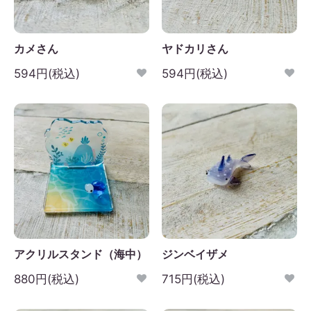
日
月
火
水
木
金
土
1
2
3
4
5
カメさん
ヤドカリさん
6
7
8
9
10
11
12
594円(税込)
594円(税込)
3
14
15
16
17
18
19
0
21
22
23
24
25
26
7
28
29
30
アクリルスタンド（海中）
ジンベイザメ
880円(税込)
715円(税込)