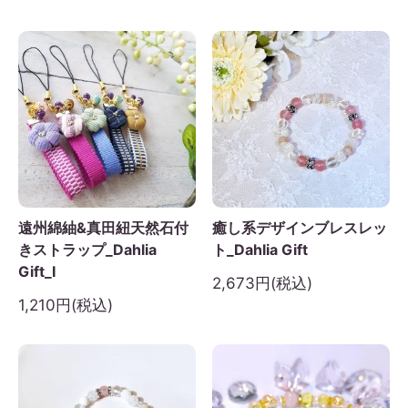
遠州綿紬&真田紐天然石付
癒し系デザインブレスレッ
きストラップ_Dahlia
ト_Dahlia Gift
Gift_I
2,673円(税込)
1,210円(税込)