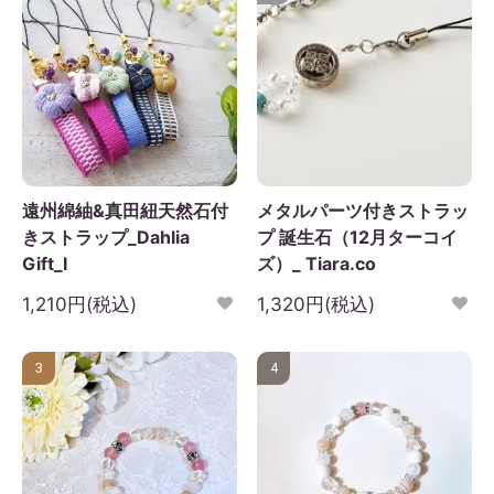
遠州綿紬&真田紐天然石付
メタルパーツ付きストラッ
きストラップ_Dahlia
プ 誕生石（12月ターコイ
Gift_I
ズ）_ Tiara.co
1,210円(税込)
1,320円(税込)
3
4
2026年9月