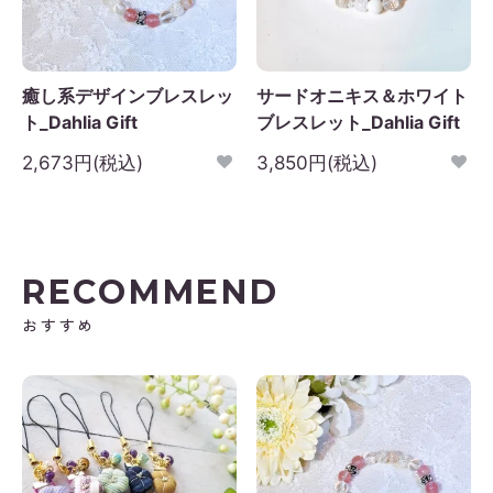
日
月
火
水
木
金
土
1
2
3
4
5
癒し系デザインブレスレッ
サードオニキス＆ホワイト
6
7
8
9
10
11
12
ト_Dahlia Gift
ブレスレット_Dahlia Gift
3
14
15
16
17
18
19
2,673円(税込)
3,850円(税込)
0
21
22
23
24
25
26
7
28
29
30
RECOMMEND
おすすめ