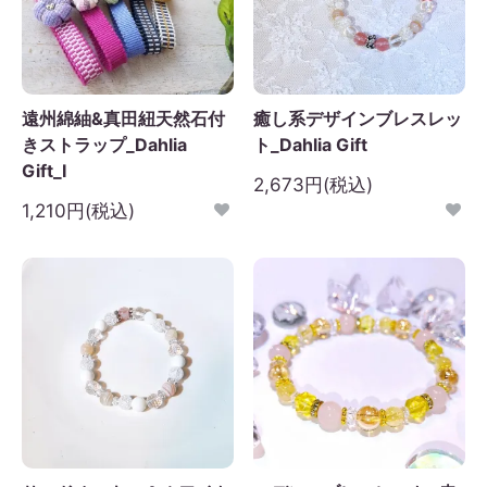
遠州綿紬&真田紐天然石付
癒し系デザインブレスレッ
きストラップ_Dahlia
ト_Dahlia Gift
Gift_I
2,673円(税込)
1,210円(税込)