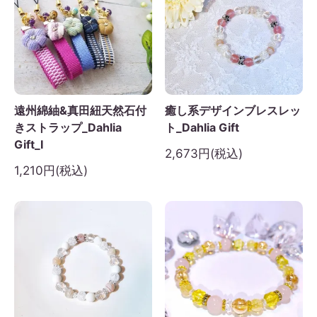
日
月
火
水
木
金
土
1
2
3
4
5
6
7
8
9
10
11
12
3
14
15
16
17
18
19
遠州綿紬&真田紐天然石付
癒し系デザインブレスレッ
0
21
22
23
24
25
26
きストラップ_Dahlia
ト_Dahlia Gift
7
28
29
30
Gift_I
2,673円(税込)
1,210円(税込)