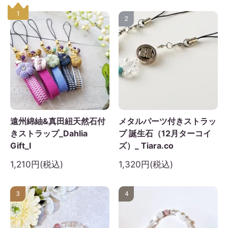
1
2
遠州綿紬&真田紐天然石付
メタルパーツ付きストラッ
きストラップ_Dahlia
プ 誕生石（12月ターコイ
Gift_I
ズ）_ Tiara.co
1,210円(税込)
1,320円(税込)
3
4