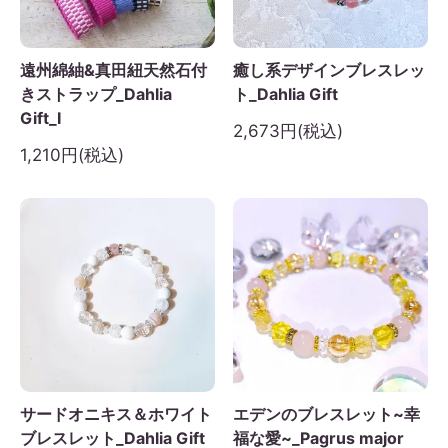
遠州綿紬&真田紐天然石付
癒し系デザインブレスレッ
きストラップ_Dahlia
ト_Dahlia Gift
Gift_I
2,673円(税込)
1,210円(税込)
サードオニキス＆ホワイト
エデンのブレスレット~幸
ブレスレット_Dahlia Gift
福な愛~_Pagrus major