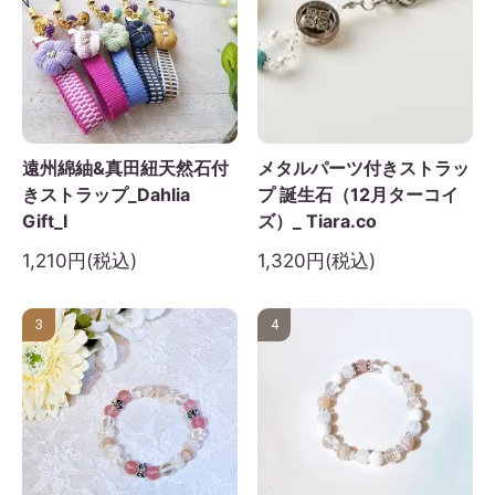
遠州綿紬&真田紐天然石付
メタルパーツ付きストラッ
きストラップ_Dahlia
プ 誕生石（12月ターコイ
Gift_I
ズ）_ Tiara.co
1,210円(税込)
1,320円(税込)
3
4