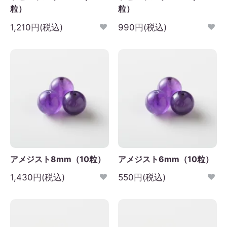
粒）
粒）
日
月
火
水
木
金
土
1,210円(税込)
990円(税込)
1
2
3
4
5
6
7
8
9
10
11
12
3
14
15
16
17
18
19
0
21
22
23
24
25
26
7
28
29
30
アメジスト8mm（10粒）
アメジスト6mm（10粒）
1,430円(税込)
550円(税込)