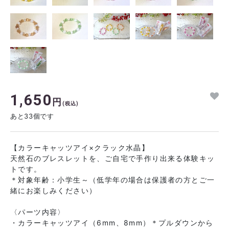
1,650
円
(税込)
あと33個です
【カラーキャッツアイ×クラック水晶】
天然石のブレスレットを、ご自宅で手作り出来る体験キッ
トです。
＊対象年齢：小学生～（低学年の場合は保護者の方とご一
緒にお楽しみください）
〈パーツ内容〉
・カラーキャッツアイ（6mm、8mm）＊プルダウンから