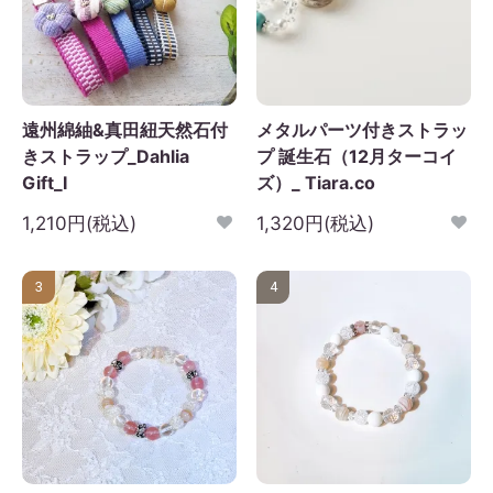
遠州綿紬&真田紐天然石付
メタルパーツ付きストラッ
きストラップ_Dahlia
プ 誕生石（12月ターコイ
Gift_I
ズ）_ Tiara.co
1,210円(税込)
1,320円(税込)
3
4