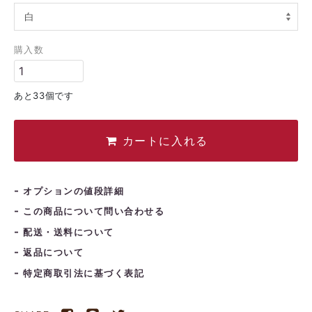
日
月
火
水
木
金
土
1
2
3
4
5
購入数
6
7
8
9
10
11
12
3
14
15
16
17
18
19
あと33個です
0
21
22
23
24
25
26
7
28
29
30
カートに入れる
オプションの値段詳細
この商品について問い合わせる
配送・送料について
返品について
特定商取引法に基づく表記