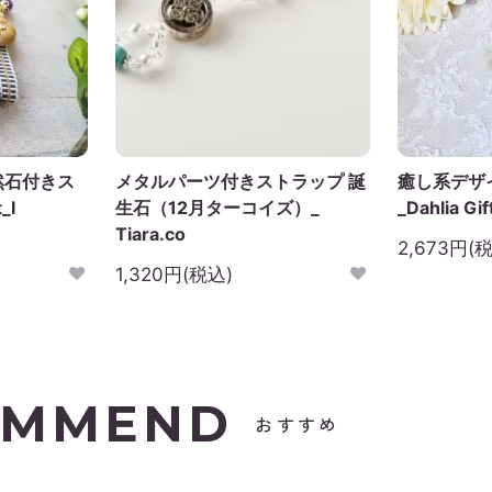
然石付きス
メタルパーツ付きストラップ 誕
癒し系デザ
_I
生石（12月ターコイズ）_
_Dahlia Gif
Tiara.co
2,673円(
1,320円(税込)
OMMEND
おすすめ