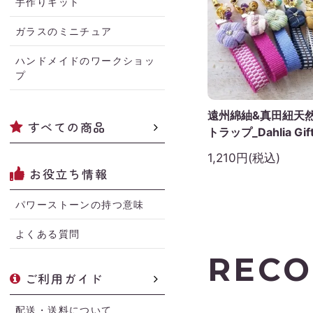
手作りキット
ガラスのミニチュア
ハンドメイドのワークショッ
プ
遠州綿紬&真田紐天
すべての商品
トラップ_Dahlia Gift
1,210円(税込)
お役立ち情報
パワーストーンの持つ意味
よくある質問
REC
ご利用ガイド
配送・送料について