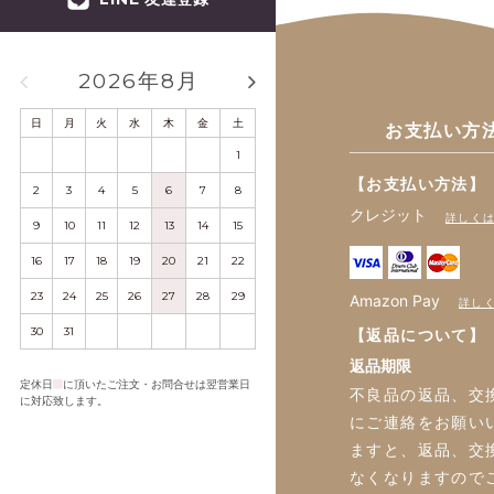
2026年8月
2026年9月
日
月
火
水
木
金
土
日
月
火
水
木
金
土
お支払い方
1
1
2
3
4
5
【お支払い方法】
2
3
4
5
6
7
8
6
7
8
9
10
11
12
クレジット
詳しく
9
10
11
12
13
14
15
13
14
15
16
17
18
19
16
17
18
19
20
21
22
20
21
22
23
24
25
26
23
24
25
26
27
28
29
27
28
29
30
Amazon Pay
詳し
30
31
【返品について】
返品期限
定休日
に頂いたご注文・お問合せは翌営業日
不良品の返品、交
に対応致します。
にご連絡をお願い
ますと、返品、交
なくなりますので