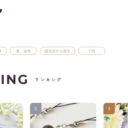
す
黄、金色
誕生石から探す
11月
ING
ランキング
2
3