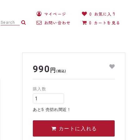
マイページ
0
お気に入り
お問い合わせ
0
カートを見る
ガーベラサンドドーム®
ハンドメイドのワークショップ
990
円
(税込)
購入数
あと5 売切れ間近！
カートに入れる