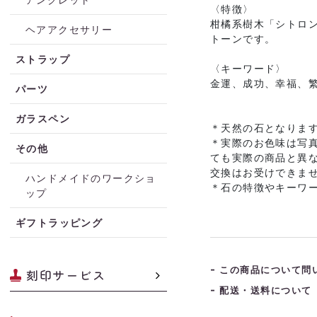
〈特徴〉
柑橘系樹木「シトロ
ヘアアクセサリー
トーンです。
ストラップ
〈キーワード〉
金運、成功、幸福、
パーツ
ガラスペン
＊天然の石となりま
＊実際のお色味は写
その他
ても実際の商品と異
交換はお受けできま
ハンドメイドのワークショ
＊石の特徴やキーワ
ップ
ギフトラッピング
この商品について問
刻印サービス
配送・送料について