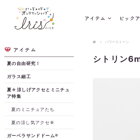
アイテム
ピック
パワーストーン
アイテム
シトリン6m
夏の自由研究！
ガラス細工
夏☆涼しげアクセとミニチュ
ア特集
夏のミニチュアたち
夏の涼し気アクセ☆
ガーベラサンドドーム®