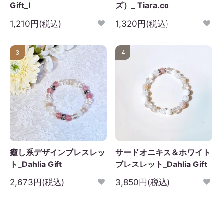
Gift_I
ズ）_ Tiara.co
日
月
火
水
木
金
土
1,210円(税込)
1,320円(税込)
1
2
3
4
5
6
7
8
9
10
11
12
3
4
3
14
15
16
17
18
19
0
21
22
23
24
25
26
7
28
29
30
癒し系デザインブレスレッ
サードオニキス＆ホワイト
ト_Dahlia Gift
ブレスレット_Dahlia Gift
2,673円(税込)
3,850円(税込)