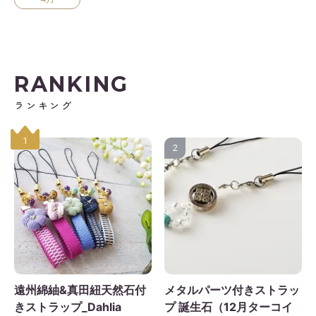
RANKING
ランキング
1
2
遠州綿紬&真田紐天然石付
メタルパーツ付きストラッ
きストラップ_Dahlia
プ 誕生石（12月ターコイ
2026年9月