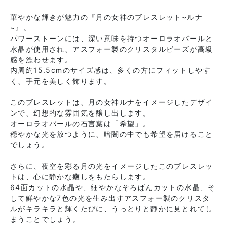
華やかな輝きが魅力の『月の女神のブレスレット~ルナ
~』。
パワーストーンには、深い意味を持つオーロラオパールと
水晶が使用され、アスフォー製のクリスタルビーズが高級
感を漂わせます。
内周約15.5cmのサイズ感は、多くの方にフィットしやす
く、手元を美しく飾ります。
このブレスレットは、月の女神ルナをイメージしたデザイ
ンで、幻想的な雰囲気を醸し出します。
オーロラオパールの石言葉は「希望」。
穏やかな光を放つように、暗闇の中でも希望を届けること
でしょう。
さらに、夜空を彩る月の光をイメージしたこのブレスレッ
トは、心に静かな癒しをもたらします。
64面カットの水晶や、細やかなそろばんカットの水晶、そ
して鮮やかな7色の光を生み出すアスフォー製のクリスタ
ルがキラキラと輝くたびに、うっとりと静かに見とれてし
まうことでしょう。