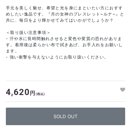
手元を美しく魅せ、希望と光を身にまといたい方におすす
めしたい逸品です。『月の女神のブレスレット~ルナ~』と
共に、毎日をより輝かせてみてはいかがでしょうか？
＜取り扱い注意事項＞
- 汗や水に長時間触れさせると変色や変質の恐れがありま
す。着用後は柔らかい布で拭きあげ、お手入れをお願いし
ます。
- 強い衝撃を与えないようにお取り扱いください。
4,620
円
(税込)
SOLD OUT