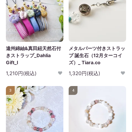
遠州綿紬&真田紐天然石付
メタルパーツ付きストラッ
きストラップ_Dahlia
プ 誕生石（12月ターコイ
Gift_I
ズ）_ Tiara.co
1,210円(税込)
1,320円(税込)
3
4