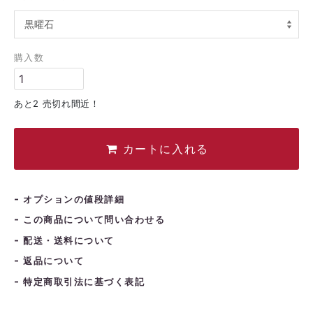
日
月
火
水
木
金
土
1
2
3
4
5
購入数
6
7
8
9
10
11
12
3
14
15
16
17
18
19
あと2 売切れ間近！
0
21
22
23
24
25
26
7
28
29
30
カートに入れる
オプションの値段詳細
この商品について問い合わせる
配送・送料について
返品について
特定商取引法に基づく表記