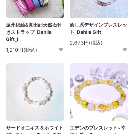
遠州綿紬&真田紐天然石付
癒し系デザインブレスレッ
きストラップ_Dahlia
ト_Dahlia Gift
Gift_I
2,673円(税込)
1,210円(税込)
サードオニキス＆ホワイト
エデンのブレスレット~幸