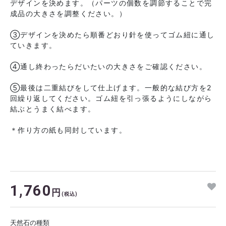
デザインを決めます。（パーツの個数を調節することで完
成品の大きさを調整ください。）
③デザインを決めたら順番どおり針を使ってゴム紐に通し
ていきます。
④通し終わったらだいたいの大きさをご確認ください。
⑤最後は二重結びをして仕上げます。一般的な結び方を2
回繰り返してください。ゴム紐を引っ張るようにしながら
結ぶとうまく結べます。
＊作り方の紙も同封しています。
1,760
円
(税込)
天然石の種類
2026年9月