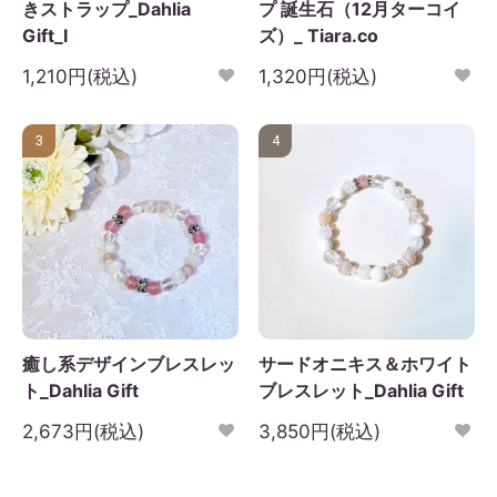
きストラップ_Dahlia
プ 誕生石（12月ターコイ
Gift_I
ズ）_ Tiara.co
日
月
火
水
木
金
土
1
2
3
4
5
1,210円(税込)
1,320円(税込)
6
7
8
9
10
11
12
3
4
3
14
15
16
17
18
19
0
21
22
23
24
25
26
7
28
29
30
癒し系デザインブレスレッ
サードオニキス＆ホワイト
ト_Dahlia Gift
ブレスレット_Dahlia Gift
2,673円(税込)
3,850円(税込)