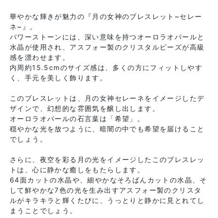
華やかな輝きが魅力の『月の女神のブレスレット~セレー
ネ~』。
パワーストーンには、深い意味を持つオーロラオパールと
水晶が使用され、アスフォー製のクリスタルビーズが高級
感を漂わせます。
内周約15.5cmのサイズ感は、多くの方にフィットしやす
く、手元を美しく飾ります。
このブレスレットは、月の女神セレーネをイメージしたデ
ザインで、幻想的な雰囲気を醸し出します。
オーロラオパールの石言葉は「希望」。
穏やかな光を放つように、暗闇の中でも希望を届けること
でしょう。
さらに、夜空を彩る月の光をイメージしたこのブレスレッ
トは、心に静かな癒しをもたらします。
64面カットの水晶や、細やかなそろばんカットの水晶、そ
して鮮やかな7色の光を生み出すアスフォー製のクリスタ
ルがキラキラと輝くたびに、うっとりと静かに見とれてし
まうことでしょう。