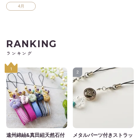
4月
RANKING
ランキング
1
2
遠州綿紬&真田紐天然石付
メタルパーツ付きストラッ
2026年9月