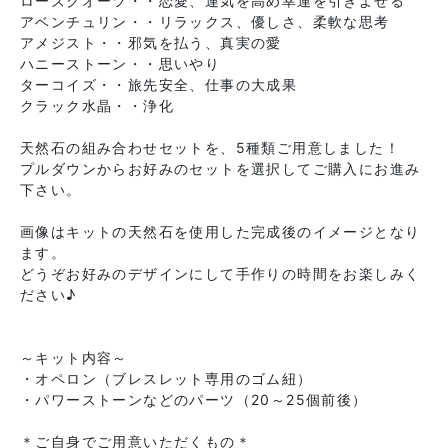
ローズクオーツ・・恋愛、運気を高め幸運を引きよせる
アベンチュリン・・リラックス、優しさ、柔軟な思考
アメジスト・・邪気を払う、真実の愛
ハニーストーン・・思いやり
ターコイズ・・旅先安全、仕事の大成果
クラック水晶・・浄化
天然石の組み合わせセットを、5種類ご用意しました！
プルダウンからお好みのセットを選択してご購入にお進み
下さい。
画像はキットの天然石を使用した完成後のイメージとなり
ます。
どうぞお好みのデザインにして手作りの時間をお楽しみく
ださい♪
～キット内容～
・オペロン（ブレスレット専用のゴム紐）
・パワーストーンなどのパーツ（20～25個前後）
＊ご自身でご用意いただくもの＊