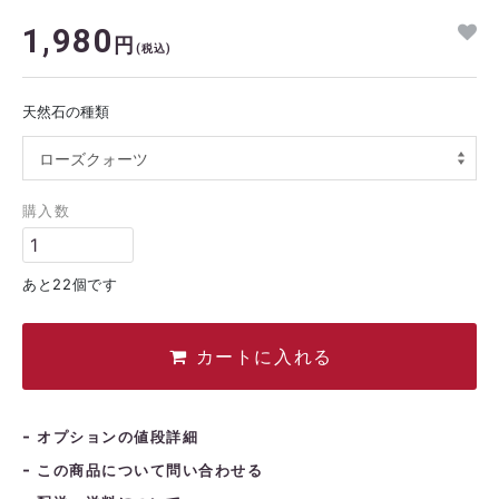
1,980
日
月
火
水
木
金
土
円
(税込)
1
2
3
4
5
6
7
8
9
10
11
12
天然石の種類
3
14
15
16
17
18
19
0
21
22
23
24
25
26
購入数
7
28
29
30
あと22個です
カートに入れる
オプションの値段詳細
この商品について問い合わせる