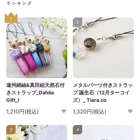
ランキング
1
2
遠州綿紬&真田紐天然石付
メタルパーツ付きストラッ
きストラップ_Dahlia
プ 誕生石（12月ターコイ
Gift_I
ズ）_ Tiara.co
1,210円(税込)
1,320円(税込)
3
4