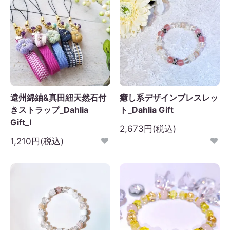
遠州綿紬&真田紐天然石付
癒し系デザインブレスレッ
きストラップ_Dahlia
ト_Dahlia Gift
Gift_I
2,673円(税込)
1,210円(税込)