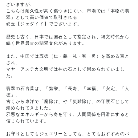
ざいますが、
こちらは耐久性が高く傷つきにくい、市場では「本物の翡
翠」として高い価値で取引される
硬玉【ジェダイド】でございます。
歴史も古く、日本では国石として指定され、縄文時代から
続く世界最古の翡翠文化があります。
また、中国では五徳（仁・義・礼・智・勇）を高める宝と
され、
マヤ・アステカ文明では神の石として崇められていまし
た。
翡翠の石言葉は、「繁栄」「長寿」「幸福」「安定」「人
徳」。
古くから東洋で「魔除け」や「災難除け」の守護石として
崇められてきました。
邪悪なエネルギーから身を守り、人間関係を円滑にすると
信じられています。
お守りとしてもジュエリーとしても、とてもおすすめのパ