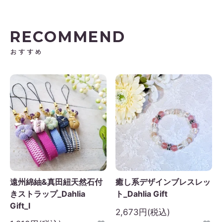
RECOMMEND
おすすめ
遠州綿紬&真田紐天然石付
癒し系デザインブレスレッ
きストラップ_Dahlia
ト_Dahlia Gift
Gift_I
2,673円(税込)