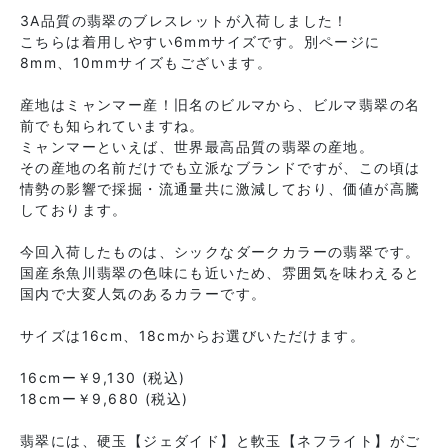
3A品質の翡翠のブレスレットが入荷しました！
こちらは着用しやすい6mmサイズです。別ページに
8mm、10mmサイズもございます。
産地はミャンマー産！旧名のビルマから、ビルマ翡翠の名
前でも知られていますね。
ミャンマーといえば、世界最高品質の翡翠の産地。
その産地の名前だけでも立派なブランドですが、この頃は
情勢の影響で採掘・流通量共に激減しており、価値が高騰
しております。
今回入荷したものは、シックなダークカラーの翡翠です。
国産糸魚川翡翠の色味にも近いため、雰囲気を味わえると
国内で大変人気のあるカラーです。
サイズは16cm、18cmからお選びいただけます。
16cmー￥9,130 (税込)
18cmー￥9,680 (税込)
翡翠には、硬玉【ジェダイド】と軟玉【ネフライト】がご