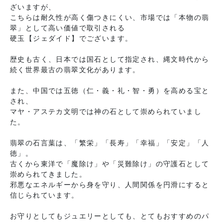
ざいますが、
こちらは耐久性が高く傷つきにくい、市場では「本物の翡
翠」として高い価値で取引される
硬玉【ジェダイド】でございます。
歴史も古く、日本では国石として指定され、縄文時代から
続く世界最古の翡翠文化があります。
また、中国では五徳（仁・義・礼・智・勇）を高める宝と
され、
マヤ・アステカ文明では神の石として崇められていまし
た。
翡翠の石言葉は、「繁栄」「長寿」「幸福」「安定」「人
徳」。
古くから東洋で「魔除け」や「災難除け」の守護石として
崇められてきました。
邪悪なエネルギーから身を守り、人間関係を円滑にすると
信じられています。
お守りとしてもジュエリーとしても、とてもおすすめのパ