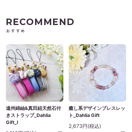
RECOMMEND
おすすめ
遠州綿紬&真田紐天然石付
癒し系デザインブレスレッ
きストラップ_Dahlia
ト_Dahlia Gift
Gift_I
2,673円(税込)