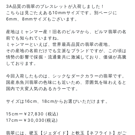
3A品質の翡翠のブレスレットが入荷しました！
こちらは見ごたえある10mmサイズです。別ページに
6mm、8mmサイズもございます。
産地はミャンマー産！旧名のビルマから、ビルマ翡翠の名
前でも知られていますね。
ミャンマーといえば、世界最高品質の翡翠の産地。
その産地の名前だけでも立派なブランドですが、この頃は
情勢の影響で採掘・流通量共に激減しており、価値が高騰
しております。
今回入荷したものは、シックなダークカラーの翡翠です。
国産糸魚川翡翠の色味にも近いため、雰囲気を味わえると
国内で大変人気のあるカラーです。
サイズは16cm、18cmからお選びいただけます。
15cmー￥27,830 (税込)
17cmー￥30,030(税込)
翡翠には、硬玉【ジェダイド】と軟玉【ネフライト】がご