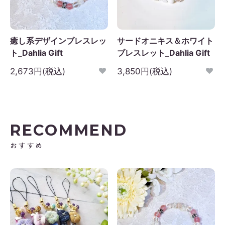
日
月
火
水
木
金
土
1
2
3
4
5
癒し系デザインブレスレッ
サードオニキス＆ホワイト
6
7
8
9
10
11
12
ト_Dahlia Gift
ブレスレット_Dahlia Gift
3
14
15
16
17
18
19
2,673円(税込)
3,850円(税込)
0
21
22
23
24
25
26
7
28
29
30
RECOMMEND
おすすめ