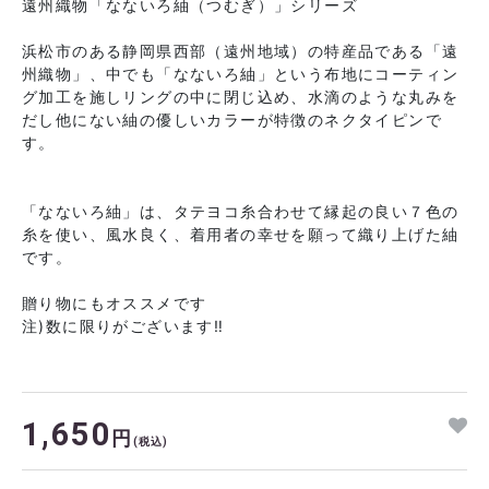
遠州織物「なないろ紬（つむぎ）」シリーズ
浜松市のある静岡県西部（遠州地域）の特産品である「遠
州織物」、中でも「なないろ紬」という布地にコーティン
グ加工を施しリングの中に閉じ込め、水滴のような丸みを
だし他にない紬の優しいカラーが特徴のネクタイピンで
す。
「なないろ紬」は、タテヨコ糸合わせて縁起の良い７色の
糸を使い、風水良く、着用者の幸せを願って織り上げた紬
です。
贈り物にもオススメです
注)数に限りがございます‼︎
1,650
円
(税込)