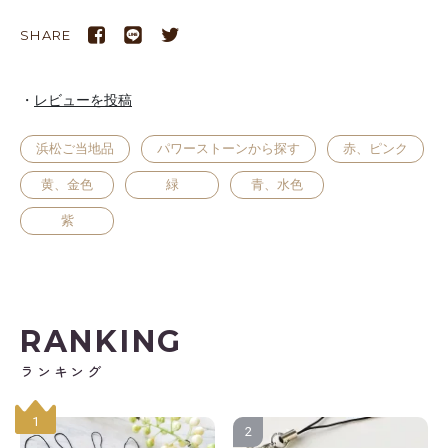
SHARE
レビューを投稿
浜松ご当地品
パワーストーンから探す
赤、ピンク
黄、金色
緑
青、水色
紫
RANKING
ランキング
1
2