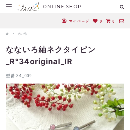
ONLINE SHOP
マイページ
0
0
その他
なないろ紬ネクタイピン
_R°34original_IR
型番 34_009