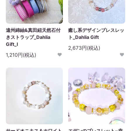
遠州綿紬&真田紐天然石付
癒し系デザインブレスレッ
きストラップ_Dahlia
ト_Dahlia Gift
Gift_I
2,673円(税込)
1,210円(税込)
サードオニキス＆ホワイト
エデンのブレスレット~幸