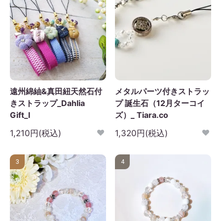
遠州綿紬&真田紐天然石付
メタルパーツ付きストラッ
きストラップ_Dahlia
プ 誕生石（12月ターコイ
Gift_I
ズ）_ Tiara.co
1,210円(税込)
1,320円(税込)
3
4
2026年9月