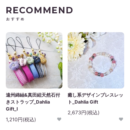
RECOMMEND
日
月
火
水
木
金
土
おすすめ
1
2
3
4
5
6
7
8
9
10
11
12
3
14
15
16
17
18
19
0
21
22
23
24
25
26
7
28
29
30
遠州綿紬&真田紐天然石付
癒し系デザインブレスレッ
きストラップ_Dahlia
ト_Dahlia Gift
Gift_I
2,673円(税込)
1,210円(税込)