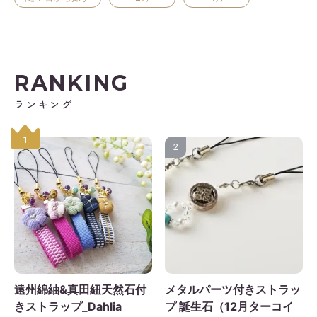
RANKING
ランキング
1
2
遠州綿紬&真田紐天然石付
メタルパーツ付きストラッ
きストラップ_Dahlia
プ 誕生石（12月ターコイ