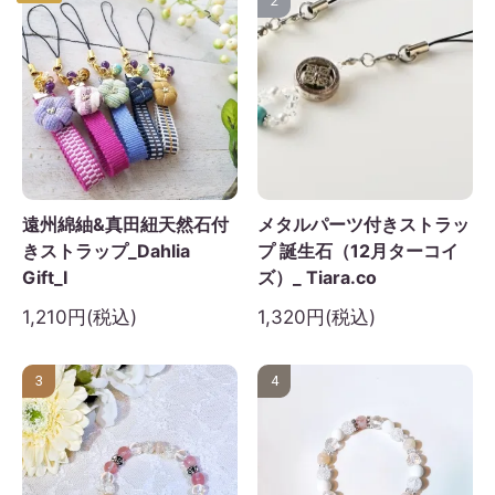
2
遠州綿紬&真田紐天然石付
メタルパーツ付きストラッ
きストラップ_Dahlia
プ 誕生石（12月ターコイ
Gift_I
ズ）_ Tiara.co
1,210円(税込)
1,320円(税込)
3
4
2026年9月