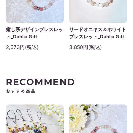
日
月
火
水
木
金
土
1
2
3
4
5
癒し系デザインブレスレッ
サードオニキス＆ホワイト
6
7
8
9
10
11
12
ト_Dahlia Gift
ブレスレット_Dahlia Gift
3
14
15
16
17
18
19
2,673円(税込)
3,850円(税込)
0
21
22
23
24
25
26
7
28
29
30
RECOMMEND
おすすめ商品