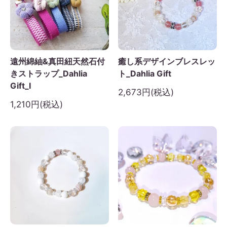
遠州綿紬&真田紐天然石付
癒し系デザインブレスレッ
きストラップ_Dahlia
ト_Dahlia Gift
Gift_I
2,673円(税込)
1,210円(税込)