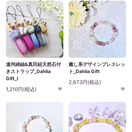
日
月
火
水
木
金
土
1
2
3
4
5
6
7
8
9
10
11
12
3
14
15
16
17
18
19
0
21
22
23
24
25
26
7
28
29
30
遠州綿紬&真田紐天然石付
癒し系デザインブレスレッ
きストラップ_Dahlia
ト_Dahlia Gift
Gift_I
2,673円(税込)
1,210円(税込)