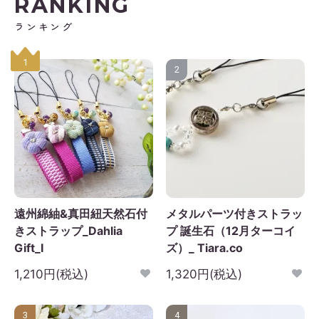
RANKING
ランキング
1
2
遠州綿紬&真田紐天然石付
メタルパーツ付きストラッ
きストラップ_Dahlia
プ 誕生石（12月ターコイ
Gift_I
ズ）_ Tiara.co
1,210円(税込)
1,320円(税込)
3
4