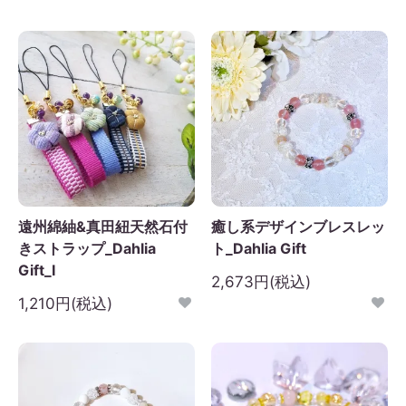
遠州綿紬&真田紐天然石付
癒し系デザインブレスレッ
きストラップ_Dahlia
ト_Dahlia Gift
Gift_I
2,673円(税込)
1,210円(税込)