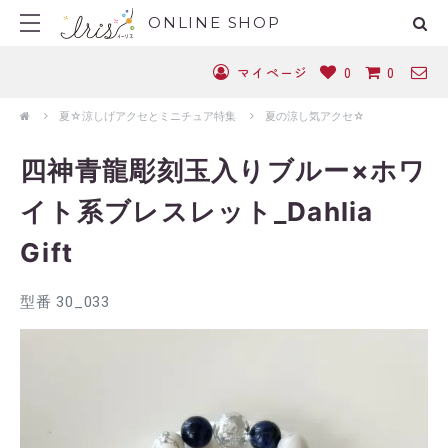
ONLINE SHOP
マイページ
0
0
夏☆涼しげアクセとミニチュア特集
夏の涼し気アクセ☆
四神青龍彫刻玉入りブルー×ホワ
イト系ブレスレット_Dahlia
Gift
型番 30_033