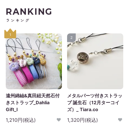
RANKING
日
月
火
水
木
金
土
1
2
3
4
5
ランキング
6
7
8
9
10
11
12
1
3
14
15
16
17
18
19
2
0
21
22
23
24
25
26
7
28
29
30
遠州綿紬&真田紐天然石付
メタルパーツ付きストラッ
きストラップ_Dahlia
プ 誕生石（12月ターコイ
Gift_I
ズ）_ Tiara.co
1,210円(税込)
1,320円(税込)