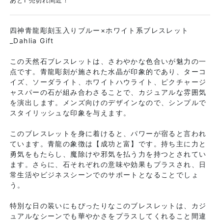
四神青龍彫刻玉入りブルー×ホワイト系ブレスレット
_Dahlia Gift
この天然石ブレスレットは、さわやかな色合いが魅力の一
点です。青龍彫刻が施された水晶が印象的であり、ターコ
イズ、ソーダライト、ホワイトハウライト、ピクチャージ
ャスパーの石が組み合わさることで、カジュアルな雰囲気
を演出します。メンズ向けのデザインなので、シンプルで
スタイリッシュな印象を与えます。
このブレスレットを身に着けると、パワーが宿ると言われ
ています。青龍の象徴は【成功と富】です。持ち主に力と
勇気をもたらし、魔除けや邪気を払う力を持つとされてい
ます。さらに、石それぞれの意味や効果もプラスされ、日
常生活やビジネスシーンでのサポートとなることでしょ
う。
特別な日の装いにもぴったりなこのブレスレットは、カジ
ュアルなシーンでも華やかさをプラスしてくれること間違