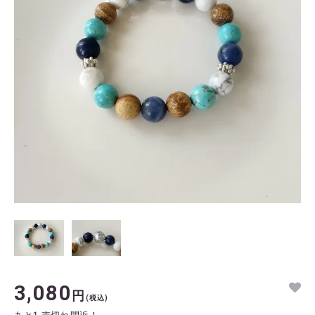
3,080
円
(税込)
あと1 売切れ間近！