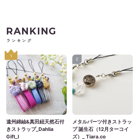
RANKING
ランキング
1
2
遠州綿紬&真田紐天然石付
メタルパーツ付きストラッ
きストラップ_Dahlia
プ 誕生石（12月ターコイ
Gift_I
ズ）_ Tiara.co
2026年9月