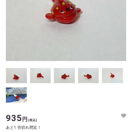
935
円
(税込)
あと1 売切れ間近！