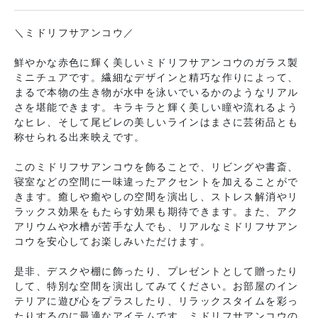
＼ミドリフサアンコウ／
鮮やかな赤色に輝く美しいミドリフサアンコウのガラス製
ミニチュアです。繊細なデザインと精巧な作りによって、
まるで本物の生き物が水中を泳いでいるかのようなリアル
さを堪能できます。キラキラと輝く美しい瞳や流れるよう
なヒレ、そして尾ビレの美しいラインはまさに芸術品とも
称せられる出来映えです。
このミドリフサアンコウを飾ることで、リビングや書斎、
寝室などの空間に一味違ったアクセントを加えることがで
きます。癒しや癒やしの空間を演出し、ストレス解消やリ
ラックス効果をもたらす効果も期待できます。また、アク
アリウムや水槽が苦手な人でも、リアルなミドリフサアン
コウを安心してお楽しみいただけます。
是非、デスクや棚に飾ったり、プレゼントとして贈ったり
して、特別な空間を演出してみてください。お部屋のイン
テリアに遊び心をプラスしたり、リラックスタイムを彩っ
たりするのに最適なアイテムです。ミドリフサアンコウの