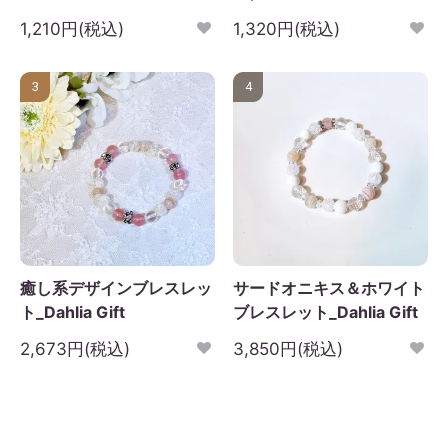
1,210円(税込)
1,320円(税込)
日
月
火
水
木
金
土
1
2
3
4
5
3
4
6
7
8
9
10
11
12
3
14
15
16
17
18
19
0
21
22
23
24
25
26
7
28
29
30
癒し系デザインブレスレッ
サードオニキス＆ホワイト
ト_Dahlia Gift
ブレスレット_Dahlia Gift
2,673円(税込)
3,850円(税込)