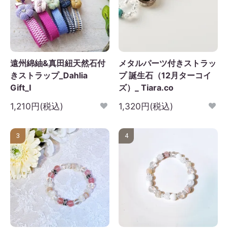
遠州綿紬&真田紐天然石付
メタルパーツ付きストラッ
きストラップ_Dahlia
プ 誕生石（12月ターコイ
Gift_I
ズ）_ Tiara.co
1,210円(税込)
1,320円(税込)
3
4