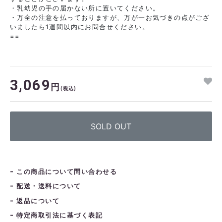
・乳幼児の手の届かない所に置いてください。
・万全の注意を払っておりますが、万が一お気づきの点がござ
日
月
火
水
木
金
土
いましたら1週間以内にお問合せください。
1
2
3
4
5
==
6
7
8
9
10
11
12
3
14
15
16
17
18
19
0
21
22
23
24
25
26
3,069
円
(税込)
7
28
29
30
SOLD OUT
この商品について問い合わせる
配送・送料について
返品について
特定商取引法に基づく表記