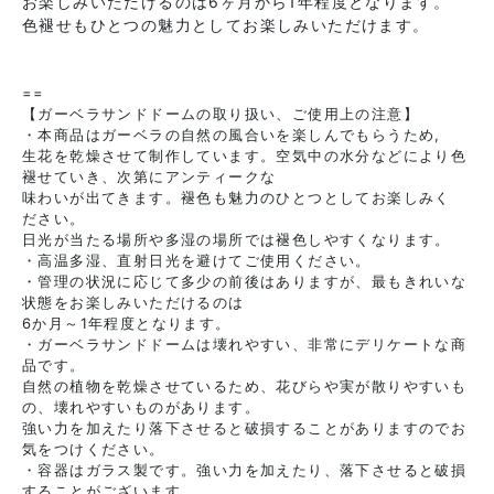
お楽しみいただけるのは6ヶ月から1年程度となります。
色褪せもひとつの魅力としてお楽しみいただけます。
==
【ガーベラサンドドームの取り扱い、ご使用上の注意】
・本商品はガーベラの自然の風合いを楽しんでもらうため,
生花を乾燥させて制作しています。空気中の水分などにより色
褪せていき、次第にアンティークな
味わいが出てきます。褪色も魅力のひとつとしてお楽しみく
ださい。
日光が当たる場所や多湿の場所では褪色しやすくなります。
・高温多湿、直射日光を避けてご使用ください。
・管理の状況に応じて多少の前後はありますが、最もきれいな
状態をお楽しみいただけるのは
6か月～1年程度となります。
・ガーベラサンドドームは壊れやすい、非常にデリケートな商
品です。
自然の植物を乾燥させているため、花びらや実が散りやすいも
の、壊れやすいものがあります。
強い力を加えたり落下させると破損することがありますのでお
気をつけください。
・容器はガラス製です。強い力を加えたり、落下させると破損
2026年9月
することがございます。