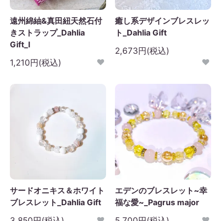
遠州綿紬&真田紐天然石付
癒し系デザインブレスレッ
きストラップ_Dahlia
ト_Dahlia Gift
Gift_I
2,673円(税込)
1,210円(税込)
サードオニキス＆ホワイト
エデンのブレスレット~幸
ブレスレット_Dahlia Gift
福な愛~_Pagrus major
3,850円(税込)
5,700円(税込)