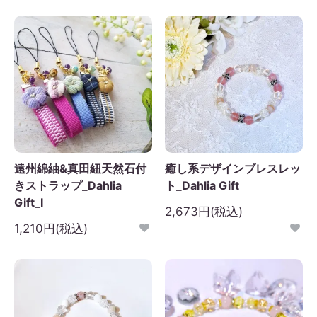
遠州綿紬&真田紐天然石付
癒し系デザインブレスレッ
きストラップ_Dahlia
ト_Dahlia Gift
Gift_I
2,673円(税込)
1,210円(税込)