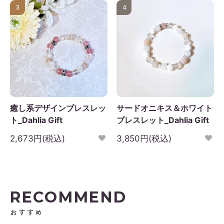
3
4
日
月
火
水
木
金
土
1
2
3
4
5
6
7
8
9
10
11
12
3
14
15
16
17
18
19
0
21
22
23
24
25
26
7
28
29
30
癒し系デザインブレスレッ
サードオニキス＆ホワイト
ト_Dahlia Gift
ブレスレット_Dahlia Gift
2,673円(税込)
3,850円(税込)
RECOMMEND
おすすめ