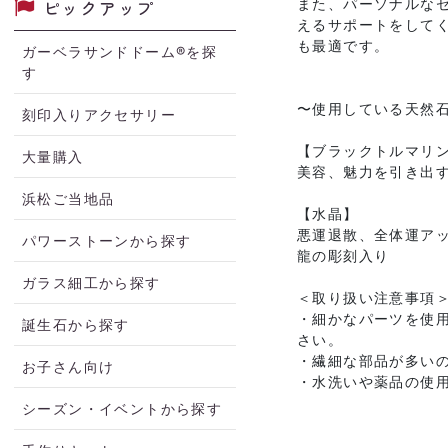
ピックアップ
また、パーソナルな
えるサポートをして
も最適です。
ガーベラサンドドーム®を探
す
〜使用している天然
刻印入りアクセサリー
【ブラックトルマリ
大量購入
美容、魅力を引き出
浜松ご当地品
【水晶】
悪運退散、全体運ア
パワーストーンから探す
龍の彫刻入り
ガラス細工から探す
＜取り扱い注意事項
・細かなパーツを使
誕生石から探す
さい。
・繊細な部品が多い
お子さん向け
・水洗いや薬品の使
シーズン・イベントから探す