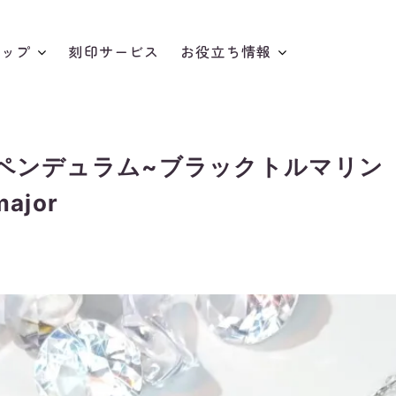
アップ
刻印サービス
お役立ち情報
夏☆涼しげアクセとミニチュア特集
ペンデュラム~ブラックトルマリン
major