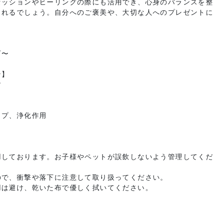
セッションやヒーリングの際にも活用でき、心身のバランスを整
くれるでしょう。自分へのご褒美や、大切な人へのプレゼントに
石〜
ン】
す
ップ、浄化作用
＞
用しております。お子様やペットが誤飲しないよう管理してくだ
ので、衝撃や落下に注意して取り扱ってください。
用は避け、乾いた布で優しく拭いてください。