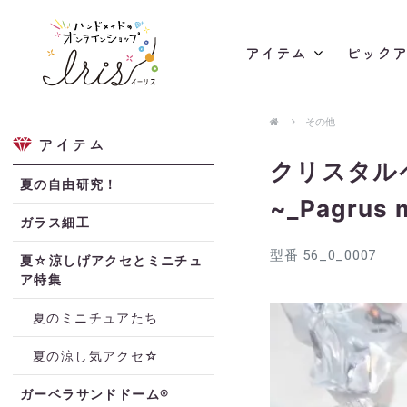
アイテム
ピック
その他
アイテム
クリスタル
夏の自由研究！
~_Pagrus 
ガラス細工
型番 56_0_0007
夏☆涼しげアクセとミニチュ
ア特集
夏のミニチュアたち
夏の涼し気アクセ☆
ガーベラサンドドーム®