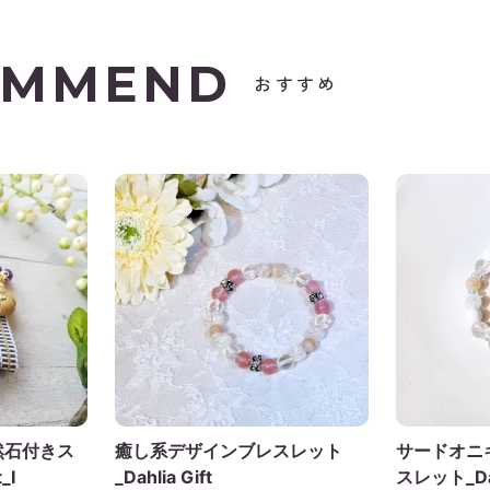
OMMEND
おすすめ
然石付きス
癒し系デザインブレスレット
サードオニ
_I
_Dahlia Gift
スレット_Dahl