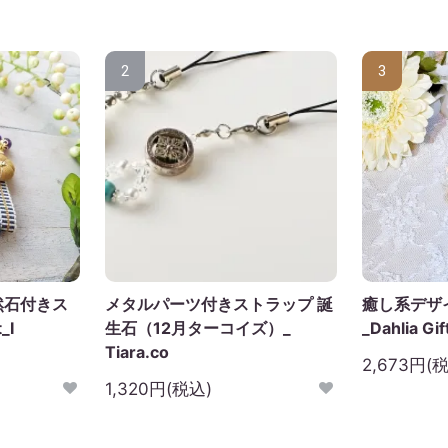
2
3
然石付きス
メタルパーツ付きストラップ 誕
癒し系デザ
_I
生石（12月ターコイズ）_
_Dahlia Gif
Tiara.co
2,673円(
1,320円(税込)