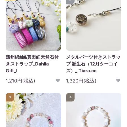
遠州綿紬&真田紐天然石付
メタルパーツ付きストラッ
きストラップ_Dahlia
プ 誕生石（12月ターコイ
Gift_I
ズ）_ Tiara.co
1,210円(税込)
1,320円(税込)
3
4