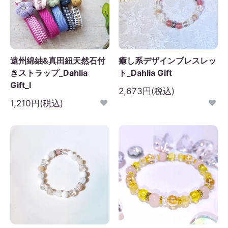
日
月
火
水
木
金
土
1
2
3
4
5
6
7
8
9
10
11
12
遠州綿紬&真田紐天然石付
癒し系デザインブレスレッ
3
14
15
16
17
18
19
きストラップ_Dahlia
ト_Dahlia Gift
0
21
22
23
24
25
26
Gift_I
2,673円(税込)
7
28
29
30
1,210円(税込)