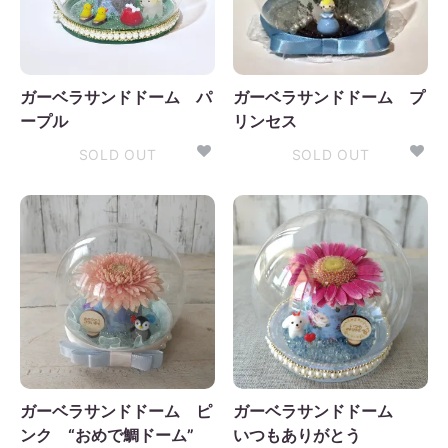
日
月
火
水
木
金
土
1
2
3
4
5
ガーベラサンドドーム パ
ガーベラサンドドーム プ
6
7
8
9
10
11
12
ープル
リンセス
3
14
15
16
17
18
19
SOLD OUT
SOLD OUT
0
21
22
23
24
25
26
7
28
29
30
ガーベラサンドドーム ピ
ガーベラサンドドーム
ンク “おめで鯛ドーム”
いつもありがとう