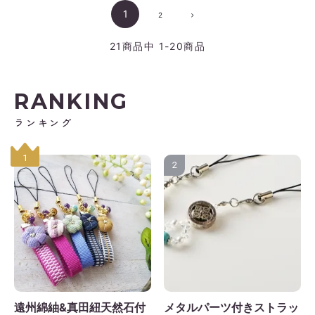
1
2
21
商品中
1-20
商品
RANKING
ランキング
1
2
遠州綿紬&真田紐天然石付
メタルパーツ付きストラッ