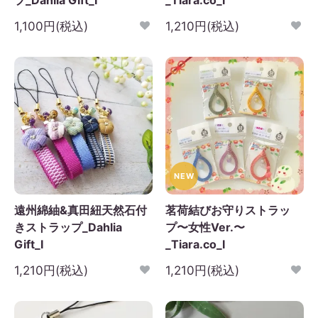
プ_Dahlia Gift_I
_Tiara.co_I
1,100円(税込)
1,210円(税込)
NEW
遠州綿紬&真田紐天然石付
茗荷結びお守りストラッ
きストラップ_Dahlia
プ〜女性Ver.〜
Gift_I
_Tiara.co_I
1,210円(税込)
1,210円(税込)