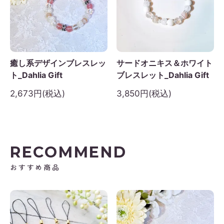
日
月
火
水
木
金
土
1
2
3
4
5
6
7
8
9
10
11
12
癒し系デザインブレスレッ
サードオニキス＆ホワイト
3
14
15
16
17
18
19
ト_Dahlia Gift
ブレスレット_Dahlia Gift
0
21
22
23
24
25
26
2,673円(税込)
3,850円(税込)
7
28
29
30
RECOMMEND
おすすめ商品