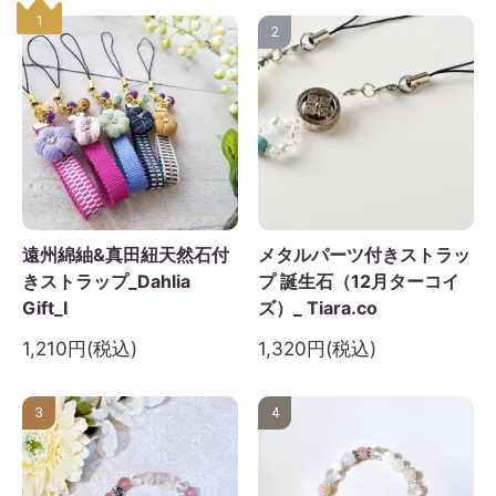
1
2
遠州綿紬&真田紐天然石付
メタルパーツ付きストラッ
きストラップ_Dahlia
プ 誕生石（12月ターコイ
Gift_I
ズ）_ Tiara.co
1,210円(税込)
1,320円(税込)
3
4
2026年9月