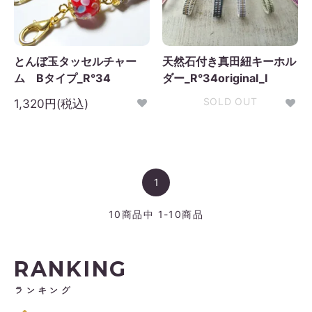
とんぼ玉タッセルチャー
天然石付き真田紐キーホル
ム Bタイプ_R°34
ダー_R°34original_I
SOLD OUT
1,320円(税込)
1
10
商品中
1-10
商品
RANKING
ランキング