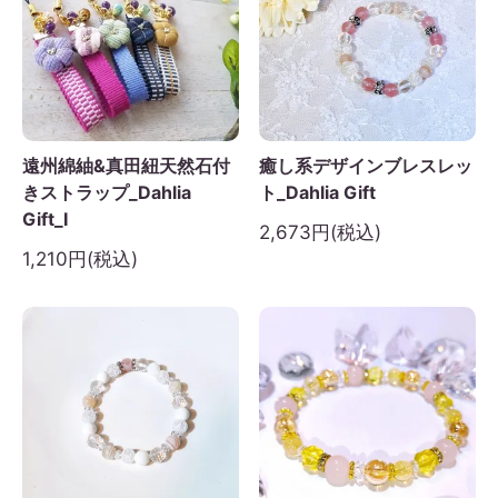
遠州綿紬&真田紐天然石付
癒し系デザインブレスレッ
きストラップ_Dahlia
ト_Dahlia Gift
Gift_I
2,673円(税込)
1,210円(税込)